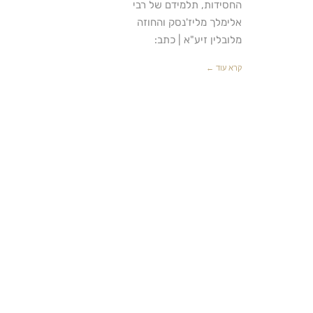
החסידות, תלמידם של רבי
אלימלך מליז'נסק והחוזה
מלובלין זיע"א | כתב:
קרא עוד ←