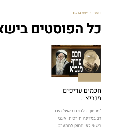
ראשי
›
ישא ברכה
כל הפוסטים ב
ישא
ישועות
אין תגובות
חכמים עדיפים
מנביא…
"מכיוון שה'חכם באשי' הינו
רב במדינה תורכית, אינני
רשאי לפי החוק להתערב