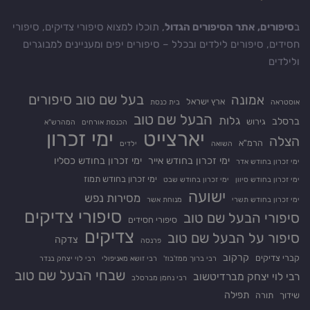
ב
סיפורים, אתר הסיפורים הגדול
, תוכלו למצוא סיפורי צדיקים, סיפורי
חסידים, סיפורים לילדים ובכלל – סיפורים יפים ומעניינים למבוגרים
ולילדים
בעל שם טוב סיפורים
אמונה
ארץ ישראל
אוסטראה
בית כנסת
הבעל שם טוב
גלות
ברסלב
גירוש
הכנסת אורחים
המהרש"א
יארצייט
ימי זכרון
הצלה
הרמ"א
השואה
ילדים
ימי זכרון בחודש אייר
ימי זכרון בחודש כסליו
ימי זכרון בחודש אדר
ימי זכרון בחודש תמוז
ימי זכרון בחודש סיוון
ימי זכרון בחודש שבט
ישועה
מסירות נפש
ימי זכרון בחודש תשרי
מנוחת אשר
סיפורי צדיקים
סיפורי הבעל שם טוב
סיפורי חסידים
צדיקים
סיפור על הבעל שם טוב
צדקה
פרנסה
קרקוב
קברי צדיקים
רבי ברוך ממז'בוז'
רבי זושא מאניפולי
רבי לוי יצחק בנדר
שבחי הבעל שם טוב
רבי לוי יצחק מברדיטשוב
רבי נחמן מברסלב
תפילה
שידוך
תורה