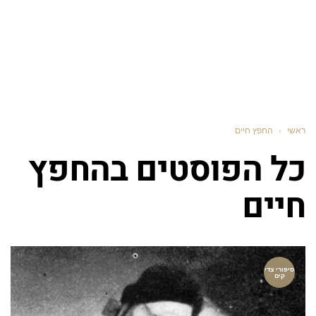
ראשי
›
החפץ חיים
כל הפוסטים ב
החפץ
חיים
סיפורי צדי
קים