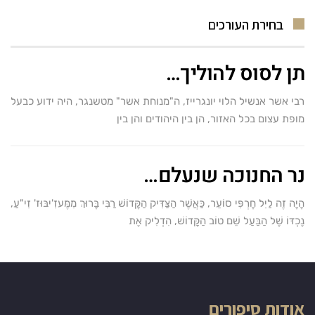
בחירת העורכים
תן לסוס להוליך…
רבי אשר אנשיל הלוי יונגרייז, ה"מנוחת אשר" מטשנגר, היה ידוע כבעל
מופת עצום בכל האזור, הן בין היהודים והן בין
נר החנוכה שנעלם…
הָיָה זֶה לַיִל חָרְפִּי סוֹעֵר, כַּאֲשֶׁר הַצַּדִּיק הַקָּדוֹשׁ רַבִּי בָּרוּךְ מִמֶּעזִ'יבּוּז' זִי"עַ,
נֶכְדּוֹ שֶׁל הַבַּעַל שֵׁם טוֹב הַקָּדוֹשׁ, הִדְלִיק אֶת
אודות סיפורים