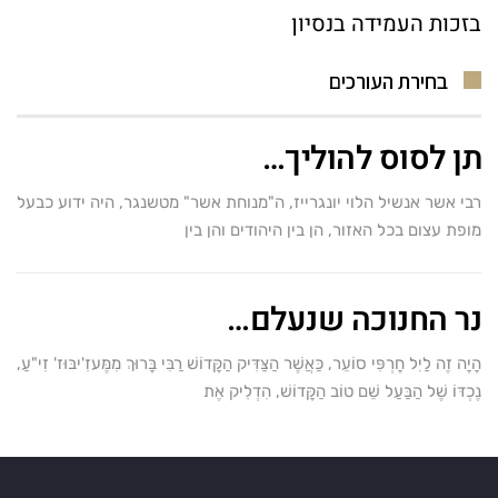
בזכות העמידה בנסיון
בחירת העורכים
תן לסוס להוליך…
רבי אשר אנשיל הלוי יונגרייז, ה"מנוחת אשר" מטשנגר, היה ידוע כבעל
מופת עצום בכל האזור, הן בין היהודים והן בין
נר החנוכה שנעלם…
הָיָה זֶה לַיִל חָרְפִּי סוֹעֵר, כַּאֲשֶׁר הַצַּדִּיק הַקָּדוֹשׁ רַבִּי בָּרוּךְ מִמֶּעזִ'יבּוּז' זִי"עַ,
נֶכְדּוֹ שֶׁל הַבַּעַל שֵׁם טוֹב הַקָּדוֹשׁ, הִדְלִיק אֶת