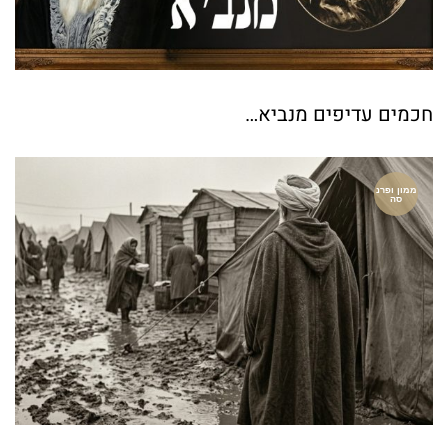
חכמים עדיפים מנביא…
ממון ופרנ
סה