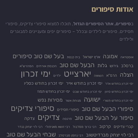
אודות סיפורים
ב
סיפורים, אתר הסיפורים הגדול
, תוכלו למצוא סיפורי צדיקים, סיפורי
חסידים, סיפורים לילדים ובכלל – סיפורים יפים ומעניינים למבוגרים
ולילדים
בעל שם טוב סיפורים
אמונה
ארץ ישראל
אוסטראה
בית כנסת
הבעל שם טוב
גלות
ברסלב
גירוש
הכנסת אורחים
המהרש"א
יארצייט
ימי זכרון
הצלה
הרמ"א
השואה
ילדים
ימי זכרון בחודש אייר
ימי זכרון בחודש כסליו
ימי זכרון בחודש אדר
ימי זכרון בחודש תמוז
ימי זכרון בחודש סיוון
ימי זכרון בחודש שבט
ישועה
מסירות נפש
ימי זכרון בחודש תשרי
מנוחת אשר
סיפורי צדיקים
סיפורי הבעל שם טוב
סיפורי חסידים
צדיקים
סיפור על הבעל שם טוב
צדקה
פרנסה
קרקוב
קברי צדיקים
רבי ברוך ממז'בוז'
רבי זושא מאניפולי
רבי לוי יצחק בנדר
שבחי הבעל שם טוב
רבי לוי יצחק מברדיטשוב
רבי נחמן מברסלב