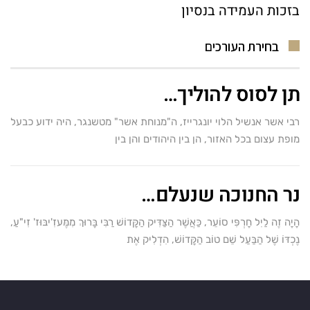
בזכות העמידה בנסיון
בחירת העורכים
תן לסוס להוליך…
רבי אשר אנשיל הלוי יונגרייז, ה"מנוחת אשר" מטשנגר, היה ידוע כבעל
מופת עצום בכל האזור, הן בין היהודים והן בין
נר החנוכה שנעלם…
הָיָה זֶה לַיִל חָרְפִּי סוֹעֵר, כַּאֲשֶׁר הַצַּדִּיק הַקָּדוֹשׁ רַבִּי בָּרוּךְ מִמֶּעזִ'יבּוּז' זִי"עַ,
נֶכְדּוֹ שֶׁל הַבַּעַל שֵׁם טוֹב הַקָּדוֹשׁ, הִדְלִיק אֶת