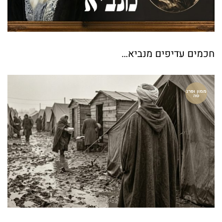
חכמים עדיפים מנביא…
ממון ופרנ
סה