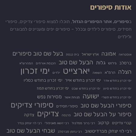
אודות סיפורים
ב
סיפורים, אתר הסיפורים הגדול
, תוכלו למצוא סיפורי צדיקים, סיפורי
חסידים, סיפורים לילדים ובכלל – סיפורים יפים ומעניינים למבוגרים
ולילדים
בעל שם טוב סיפורים
אמונה
ארץ ישראל
אוסטראה
בית כנסת
הבעל שם טוב
גלות
ברסלב
גירוש
הכנסת אורחים
המהרש"א
יארצייט
ימי זכרון
הצלה
הרמ"א
השואה
ילדים
ימי זכרון בחודש אייר
ימי זכרון בחודש כסליו
ימי זכרון בחודש אדר
ימי זכרון בחודש תמוז
ימי זכרון בחודש סיוון
ימי זכרון בחודש שבט
ישועה
מסירות נפש
ימי זכרון בחודש תשרי
מנוחת אשר
סיפורי צדיקים
סיפורי הבעל שם טוב
סיפורי חסידים
צדיקים
סיפור על הבעל שם טוב
צדקה
פרנסה
קרקוב
קברי צדיקים
רבי ברוך ממז'בוז'
רבי זושא מאניפולי
רבי לוי יצחק בנדר
שבחי הבעל שם טוב
רבי לוי יצחק מברדיטשוב
רבי נחמן מברסלב