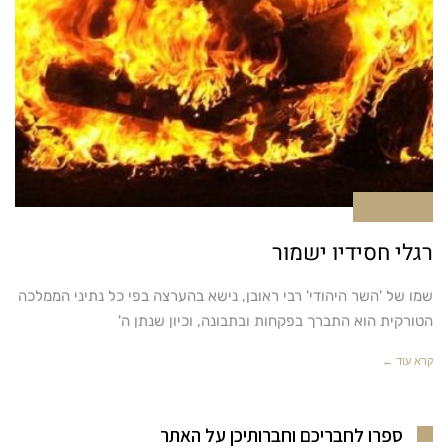
אין תגובות
רגלי חסידיו ישמור
שמו של 'השר היהודי' רבי ראובן, נישא בהערצה בפי כל נתיני הממלכה
הטורקית הוא התברך בפקחות ובתבונה, וכיון שנתן ה'
קרא עוד ←
ספרו לחבריכם וחברותיכן על האתר