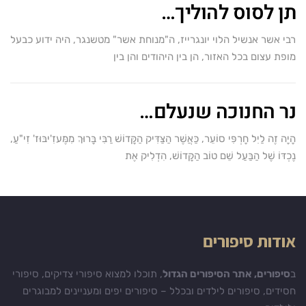
תן לסוס להוליך…
רבי אשר אנשיל הלוי יונגרייז, ה"מנוחת אשר" מטשנגר, היה ידוע כבעל
מופת עצום בכל האזור, הן בין היהודים והן בין
נר החנוכה שנעלם…
הָיָה זֶה לַיִל חָרְפִּי סוֹעֵר, כַּאֲשֶׁר הַצַּדִּיק הַקָּדוֹשׁ רַבִּי בָּרוּךְ מִמֶּעזִ'יבּוּז' זִי"עַ,
נֶכְדּוֹ שֶׁל הַבַּעַל שֵׁם טוֹב הַקָּדוֹשׁ, הִדְלִיק אֶת
אודות סיפורים
ב
סיפורים, אתר הסיפורים הגדול
, תוכלו למצוא סיפורי צדיקים, סיפורי
חסידים, סיפורים לילדים ובכלל – סיפורים יפים ומעניינים למבוגרים