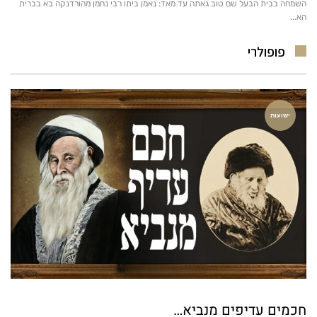
פופולרי
ישועות
חכמים עדיפים מנביא…