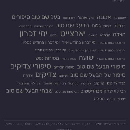
ולילדים
בעל שם טוב סיפורים
אמונה
ארץ ישראל
אוסטראה
בית כנסת
הבעל שם טוב
גלות
ברסלב
גירוש
הכנסת אורחים
המהרש"א
יארצייט
ימי זכרון
הצלה
הרמ"א
השואה
ילדים
ימי זכרון בחודש אייר
ימי זכרון בחודש כסליו
ימי זכרון בחודש אדר
ימי זכרון בחודש תמוז
ימי זכרון בחודש סיוון
ימי זכרון בחודש שבט
ישועה
מסירות נפש
ימי זכרון בחודש תשרי
מנוחת אשר
סיפורי צדיקים
סיפורי הבעל שם טוב
סיפורי חסידים
צדיקים
סיפור על הבעל שם טוב
צדקה
פרנסה
קרקוב
קברי צדיקים
רבי ברוך ממז'בוז'
רבי זושא מאניפולי
רבי לוי יצחק בנדר
שבחי הבעל שם טוב
רבי לוי יצחק מברדיטשוב
רבי נחמן מברסלב
תפילה
שידוך
תורה
אתרים מומלצים:
תפילה
- אוסף התפילות הגדול לכל זמן ולכל נושא |
ברסלב
|
טיסות לאומן