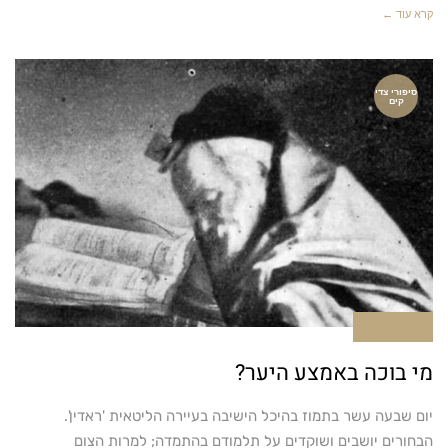
קרא עוד ←
סיפורי צדי
קים
אין תגובות
מי בוכה באמצע היער?
יום שבעה עשר בתמוז בהיכל הישיבה בעיירה הליטאית 'ראדין'.
הבחורים יושבים ושוקדים על תלמודם בהתמדה; למרות הצום