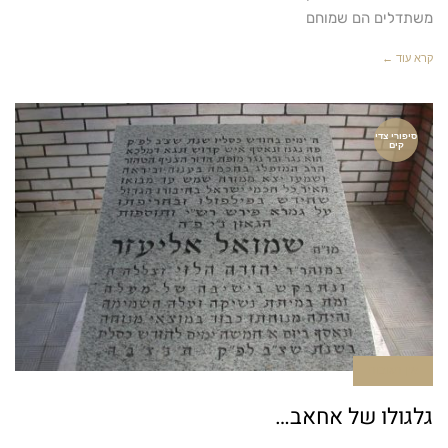
משתדלים הם שמוחם
קרא עוד ←
סיפורי צדי
קים
אין תגובות
גלגולו של אחאב…