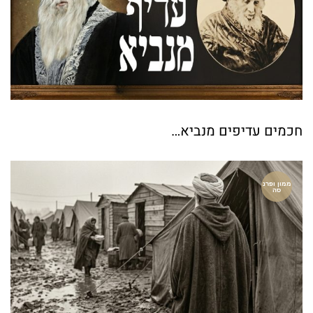
חכמים עדיפים מנביא…
ממון ופרנ
סה