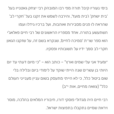
בימי נעוריו קיבל תורה מפי רבו המובהק רבי יצחק גאטנייו בעל
'בית ישחק' ו'בית מועד', והירבה לשמש את זקנו בעל 'חקרי לב'
שהראה לו פנים מסבירות ואוהבות, ועל ברכיו גידלו ועמו
השתעשע בתורה. אחד מספריו הראשונים של רבי חיים פאלאג'י
הוא ספר שו׳׳ת 'סמיכה לחיים', שנקרא בשם זה, על שזקנו הגאון
חקרי לב סמך ידיו על תשובותיו ופסקיו.
״ומעיד אני עלי שמים וארץ" – כותב הוא – "כי מיום דעתי עד יום
היותי בן עשרים שנה הייתי שוקד על לימודי ביום ובלילה בלי
שום ביטול כלל, כי לא הייתי מתעסק בשום עניין מענייני העולם
כלל" (צוואה מחיים, אות י״ב)
רבי חיים היה מגדולי פוסקי דורו, חיבוריו המלאים בהלכה, מוסר
ויראת שמיים נתקבלו בתפוצות ישראל.