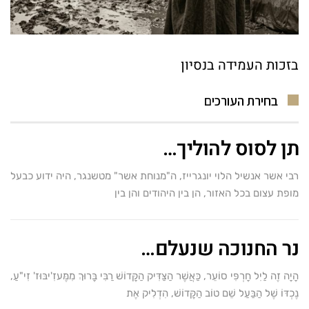
בזכות העמידה בנסיון
בחירת העורכים
תן לסוס להוליך…
רבי אשר אנשיל הלוי יונגרייז, ה"מנוחת אשר" מטשנגר, היה ידוע כבעל
מופת עצום בכל האזור, הן בין היהודים והן בין
נר החנוכה שנעלם…
הָיָה זֶה לַיִל חָרְפִּי סוֹעֵר, כַּאֲשֶׁר הַצַּדִּיק הַקָּדוֹשׁ רַבִּי בָּרוּךְ מִמֶּעזִ'יבּוּז' זִי"עַ,
נֶכְדּוֹ שֶׁל הַבַּעַל שֵׁם טוֹב הַקָּדוֹשׁ, הִדְלִיק אֶת