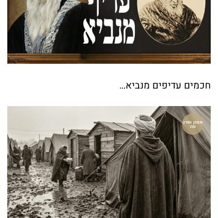
חכמים עדיפים מנביא…
ממון ופרנ
סה