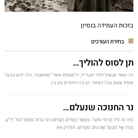
בזכות העמידה בנסיון
בחירת העורכים
תן לסוס להוליך…
רבי אשר אנשיל הלוי יונגרייז, ה"מנוחת אשר" מטשנגר, היה ידוע כבעל
מופת עצום בכל האזור, הן בין היהודים והן בין
נר החנוכה שנעלם…
הָיָה זֶה לַיִל חָרְפִּי סוֹעֵר, כַּאֲשֶׁר הַצַּדִּיק הַקָּדוֹשׁ רַבִּי בָּרוּךְ מִמֶּעזִ'יבּוּז' זִי"עַ,
נֶכְדּוֹ שֶׁל הַבַּעַל שֵׁם טוֹב הַקָּדוֹשׁ, הִדְלִיק אֶת