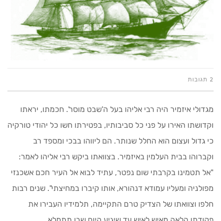
2 תגובות
מגדולי איזמיר היה רבי אליהו בעל ה'שבט מוסר'. חכמתו, יראתו
וקדושתו האירו על פני כל סביבותיו, בפטירתו חשו כל יהודי טורקיה
כי גדול ועצום הוא החלל שנותר. הם ליווהו בבכי ומספד רב
וקברוהו בבית העלמין באיזמיר. בצוואתו ביקש רבי אליהו לאמר:
"אל תטמינו בקרבתי שום נפטר, עתיד לבוא אל העיר חכם אשכנזי
מפולניה ומעליו עמודא דנהורא, אותו קיברו במחיצתי". שנים רבות
חלפו וצוואתו של הצדיק טרם התקיימה, תלמידיו העבירו את
פקודתו הלאה מאיש לאיש עד שיגיע היום שבו תתמלא.