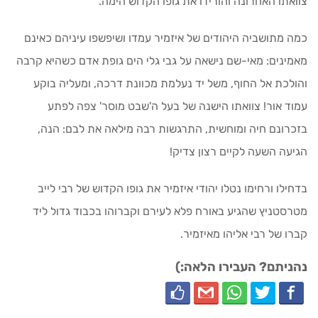
צוואתו האחרונה והורידו את גופו הקדוש הימה.
כמה מתושביה היהודים של איזמיר עמדו ושיפשפו עיניהם כאינם
מאמינים: מאי-שם נישאה על גבי גלי הים גופת אדם כשהיא קרבה
והולכת אל החוף, משל יד נעלמת מכוונת דרכה, ומעליה בוקע
עמוד אור! צוואתו הישנה של בעל ה'שבט מוסר' צפה לפתע
בזכרונם חיה ומוחשית, התרגשות רבה מילאה את לבם: הנה,
הגיעה השעה לקיים רצון צדיק!
בדחילו ורחימו נטלו יהודי איזמיר את גופו הקדוש של רבי לייב
מטרסטניץ שהגיע באורח פלא לעירם וקברוהו בכבוד גדול ליד
קברו של רבי אליהו מאיזמיר.
נהניתם? העבירו הלאה:)