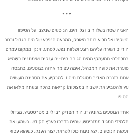
* * *
האניה שטה בשלווה בין גלי הים, הנוסעים שניצבו על הסיפון
השקיפו אל מלוא רוחב האופק, המראה הנפלא של הים הגדול ורחב
הידיים השרה עליהם רוגע ושלוות נפש. לפתע, זינקו ממקום עמדם
בחלחלה: ממעמקי המים הגיחה חית-ים ענקית ואימתנית כשהיא
פוערת את לועה המבהיל, אימה עצומה אחזה בנוסעים, בחבטה
אחת בזנבה האדיר מסוגלת חיה זו להבקיע את הספינה העשויה
עץ ולהטביע את יושביה במצולות! קריאות בהלה ובעתה מילאו את
הסיפון.
אחד הנוסעים באוניה זו, היה הצדיק רבי לייב מטרסטניץ, מגדולי
תלמידי המגיד ממזריטש, שהיה בדרכו לארץ הקודש. בשמעו את
זעקות הנוסעים, יצא נינוח כולו לקראת יצור הענק, כשהוא עטוף