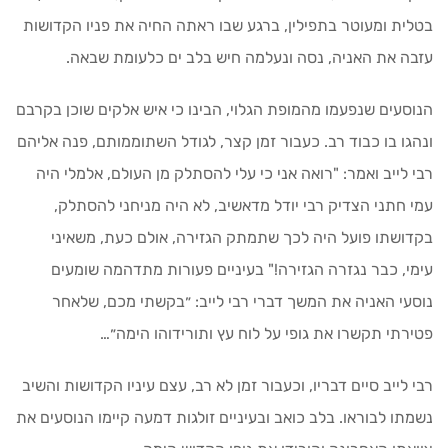
בטלית ומעוטר בתפילין, ברגע שבו ראתה החיה את פניו הקדושות
עזבה את האניה, נסה ונעלמה חיש בלב ים כלעומת שבאה.
הנוסעים שנפעמו מהמופת הגלוי, הבינו כי איש אלקים שוכן בקרבם
ונהגו בו כבוד רב. כעבור זמן קצר, לגודל השתוממותם, פנה אליהם
רבי לייב ואמר: "רואה אני כי עלי להסתלק מן העולם, אלמלי היה
עמי חתני הצדיק רבי יודל מדאשיב, לא היה מניחני להסתלק,
בקדושתו פועל היה לכך שתמתק הגזירה, אולם כעת, משאיני
עימי, כבר נגזרה הגזירה!" בעיניים פעורות מתדהמה שומעים
נוסעי האניה את המשך דברי רבי לייב: ״בקשתי מכם, שלאחר
פטירתי תקשרו את גופי על לוח עץ ותורידוהו הימה״…
רבי לייב סיים דבריו, וכעבור זמן לא רב, עצם עיניו הקדושות והשיב
נשמתו לבוראו. בלב כואב ובעיניים זולגות דמעה קיימו הנוסעים את