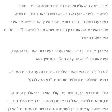
"אולי, פונה הוא אליו וארשת רצינות מתוחה על פניו, תוכל
לסייעני… לפני שבוע נהגתי שלא כשורה באחד הילדים שנגע
באצבעו בטחינה… הילד בוודאי נעלב וצריך אני לפייסו, אך איני
מכירו ואיני מזהה אותו בין הילדים, שמא תוכל לסייע לי?"… – מסיים
הוא במעט מבוכה.
האברך אינו יודע נפשו. הוא מעביר בעיני רוחו את ילדי המקום,
ועיניו אורות. "ללא ספק זה הוא"… מתחייך הוא.
"מנדל'ע" פונה הוא לאחד הילדים שנכנס זה עתה לבית המדרש
בפנים משולהבות וחולצה מוכתמת. "בא הנה לרגע".
הילד מביט באברך, בזווית עינו קולט הוא כי רבי אלחנן עומד על
ידו, ומהסס לגשת… אבל רבי אלחנן זיהה בו כבר את הילד הנכון…
הוא פוסע לקראתו, רוכן לעומתו ומגיש לו שקית ממתקים. "הא לך,