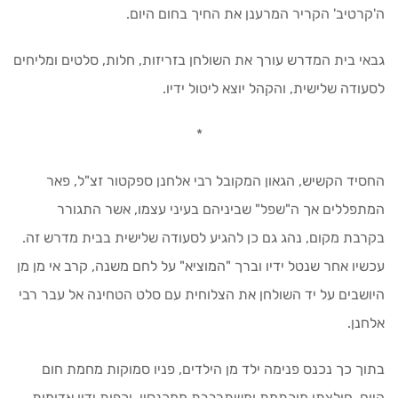
ה'קרטיב' הקריר המרענן את החיך בחום היום.
גבאי בית המדרש עורך את השולחן בזריזות, חלות, סלטים ומליחים
לסעודה שלישית, והקהל יוצא ליטול ידיו.
*
החסיד הקשיש, הגאון המקובל רבי אלחנן ספקטור זצ"ל, פאר
המתפללים אך ה"שפל" שביניהם בעיני עצמו, אשר התגורר
בקרבת מקום, נהג גם כן להגיע לסעודה שלישית בבית מדרש זה.
עכשיו אחר שנטל ידיו וברך "המוציא" על לחם משנה, קרב אי מן מן
היושבים על יד השולחן את הצלוחית עם סלט הטחינה אל עבר רבי
אלחנן.
בתוך כך נכנס פנימה ילד מן הילדים, פניו סמוקות מחמת חום
היום, חולצתו מוכתמת ומשתרבבת ממכנסיו, וכפות ידיו אדומות