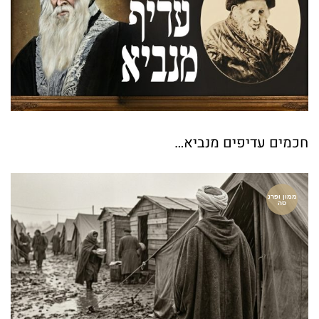
חכמים עדיפים מנביא…
ממון ופרנ
סה