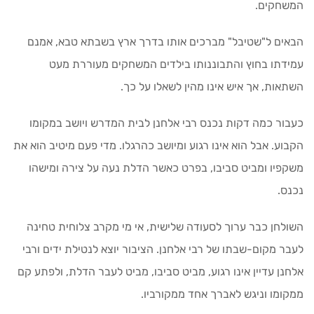
המשחקים.
הבאים ל"שטיבל" מברכים אותו בדרך ארץ בשבתא טבא, אמנם
עמידתו בחוץ והתבוננותו בילדים המשחקים מעוררת מעט
השתאות, אך איש אינו מהין לשאלו על כך.
כעבור כמה דקות נכנס רבי אלחנן לבית המדרש ויושב במקומו
הקבוע. אבל הוא אינו רגוע ומיושב כהרגלו. מדי פעם מיטיב הוא את
משקפיו ומביט סביבו, בפרט כאשר הדלת נעה על צירה ומישהו
נכנס.
השולחן כבר ערוך לסעודה שלישית, אי מי מקרב צלוחית טחינה
לעבר מקום-שבתו של רבי אלחנן. הציבור יוצא לנטילת ידים ורבי
אלחנן עדיין אינו רגוע, מביט סביבו, מביט לעבר הדלת, ולפתע קם
ממקומו וניגש לאברך אחד ממקורביו.