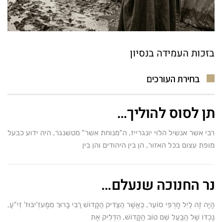
בזכות העמידה בנסיון
בחירת העורכים
תן לסוס להוליך…
רבי אשר אנשיל הלוי יונגרייז, ה"מנוחת אשר" מטשנגר, היה ידוע כבעל
מופת עצום בכל האזור, הן בין היהודים והן בין
נר החנוכה שנעלם…
הָיָה זֶה לַיִל חָרְפִּי סוֹעֵר, כַּאֲשֶׁר הַצַּדִּיק הַקָּדוֹשׁ רַבִּי בָּרוּךְ מִמֶּעזִ'יבּוּז' זִי"עַ,
נֶכְדּוֹ שֶׁל הַבַּעַל שֵׁם טוֹב הַקָּדוֹשׁ, הִדְלִיק אֶת