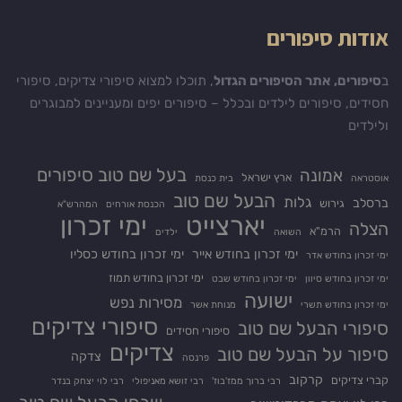
אודות סיפורים
ב
סיפורים, אתר הסיפורים הגדול
, תוכלו למצוא סיפורי צדיקים, סיפורי
חסידים, סיפורים לילדים ובכלל – סיפורים יפים ומעניינים למבוגרים
ולילדים
בעל שם טוב סיפורים
אמונה
ארץ ישראל
אוסטראה
בית כנסת
הבעל שם טוב
גלות
ברסלב
גירוש
הכנסת אורחים
המהרש"א
יארצייט
ימי זכרון
הצלה
הרמ"א
השואה
ילדים
ימי זכרון בחודש אייר
ימי זכרון בחודש כסליו
ימי זכרון בחודש אדר
ימי זכרון בחודש תמוז
ימי זכרון בחודש סיוון
ימי זכרון בחודש שבט
ישועה
מסירות נפש
ימי זכרון בחודש תשרי
מנוחת אשר
סיפורי צדיקים
סיפורי הבעל שם טוב
סיפורי חסידים
צדיקים
סיפור על הבעל שם טוב
צדקה
פרנסה
קרקוב
קברי צדיקים
רבי ברוך ממז'בוז'
רבי זושא מאניפולי
רבי לוי יצחק בנדר