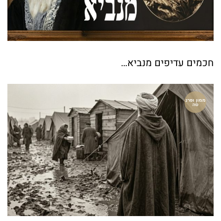
חכמים עדיפים מנביא…
ממון ופרנ
סה