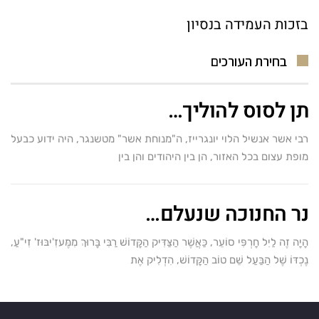
בזכות העמידה בנסיון
בחירת העורכים
תן לסוס להוליך…
רבי אשר אנשיל הלוי יונגרייז, ה"מנוחת אשר" מטשנגר, היה ידוע כבעל
מופת עצום בכל האזור, הן בין היהודים והן בין
נר החנוכה שנעלם…
הָיָה זֶה לַיִל חָרְפִּי סוֹעֵר, כַּאֲשֶׁר הַצַּדִּיק הַקָּדוֹשׁ רַבִּי בָּרוּךְ מִמֶּעזִ'יבּוּז' זִי"עַ,
נֶכְדּוֹ שֶׁל הַבַּעַל שֵׁם טוֹב הַקָּדוֹשׁ, הִדְלִיק אֶת