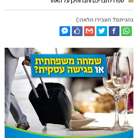
ספרו לחבריכם וחברותיכן על האתר
נהניתם? העבירו הלאה:)