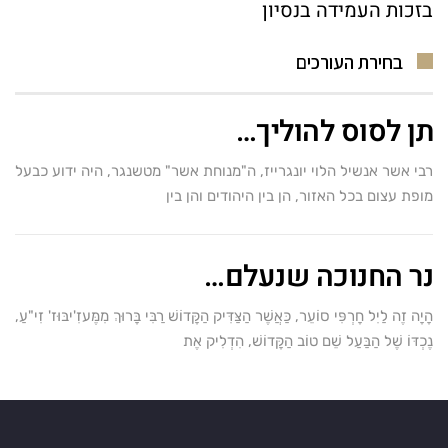
בזכות העמידה בנסיון
בחירת העורכים
תן לסוס להוליך…
רבי אשר אנשיל הלוי יונגרייז, ה"מנוחת אשר" מטשנגר, היה ידוע כבעל
מופת עצום בכל האזור, הן בין היהודים והן בין
נר החנוכה שנעלם…
הָיָה זֶה לַיִל חָרְפִּי סוֹעֵר, כַּאֲשֶׁר הַצַּדִּיק הַקָּדוֹשׁ רַבִּי בָּרוּךְ מִמֶּעזִ'יבּוּז' זִי"עַ,
נֶכְדּוֹ שֶׁל הַבַּעַל שֵׁם טוֹב הַקָּדוֹשׁ, הִדְלִיק אֶת