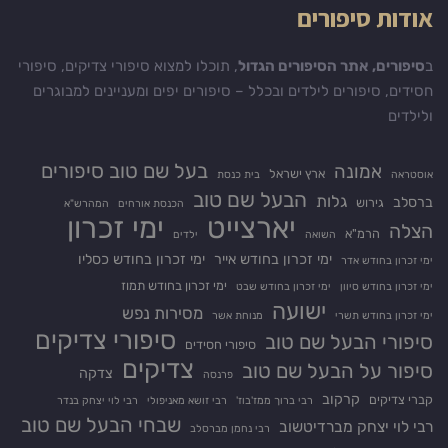
אודות סיפורים
ב
סיפורים, אתר הסיפורים הגדול
, תוכלו למצוא סיפורי צדיקים, סיפורי
חסידים, סיפורים לילדים ובכלל – סיפורים יפים ומעניינים למבוגרים
ולילדים
בעל שם טוב סיפורים
אמונה
ארץ ישראל
אוסטראה
בית כנסת
הבעל שם טוב
גלות
ברסלב
גירוש
הכנסת אורחים
המהרש"א
יארצייט
ימי זכרון
הצלה
הרמ"א
השואה
ילדים
ימי זכרון בחודש אייר
ימי זכרון בחודש כסליו
ימי זכרון בחודש אדר
ימי זכרון בחודש תמוז
ימי זכרון בחודש סיוון
ימי זכרון בחודש שבט
ישועה
מסירות נפש
ימי זכרון בחודש תשרי
מנוחת אשר
סיפורי צדיקים
סיפורי הבעל שם טוב
סיפורי חסידים
צדיקים
סיפור על הבעל שם טוב
צדקה
פרנסה
קרקוב
קברי צדיקים
רבי ברוך ממז'בוז'
רבי זושא מאניפולי
רבי לוי יצחק בנדר
שבחי הבעל שם טוב
רבי לוי יצחק מברדיטשוב
רבי נחמן מברסלב