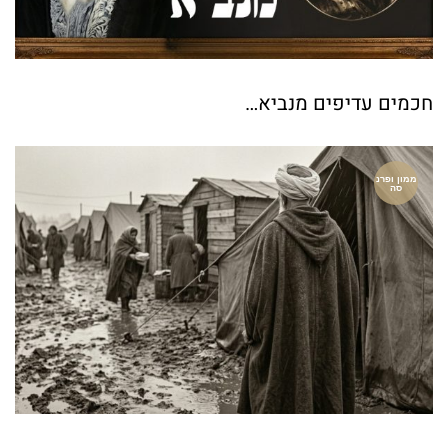
חכמים עדיפים מנביא…
ממון ופרנ
סה