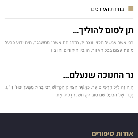
בחירת העורכים
תן לסוס להוליך…
רבי אשר אנשיל הלוי יונגרייז, ה"מנוחת אשר" מטשנגר, היה ידוע כבעל
מופת עצום בכל האזור, הן בין היהודים והן בין
נר החנוכה שנעלם…
הָיָה זֶה לַיִל חָרְפִּי סוֹעֵר, כַּאֲשֶׁר הַצַּדִּיק הַקָּדוֹשׁ רַבִּי בָּרוּךְ מִמֶּעזִ'יבּוּז' זִי"עַ,
נֶכְדּוֹ שֶׁל הַבַּעַל שֵׁם טוֹב הַקָּדוֹשׁ, הִדְלִיק אֶת
אודות סיפורים