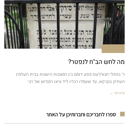
אין תגובות
מה לחש הב"ח לנפטר?
ר' נפתלי חנא'לעס פסע דומם בין המצבות הישנות בבית העלמין
העתיק בקרקא, עד שעמדו רגליו ליד ציונו הקדוש של רבי
קרא עוד ←
ספרו לחבריכם וחברותיכן על האתר