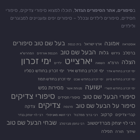
ב
סיפורים, אתר הסיפורים הגדול
, תוכלו למצוא סיפורי צדיקים, סיפורי
חסידים, סיפורים לילדים ובכלל – סיפורים יפים ומעניינים למבוגרים
ולילדים
בעל שם טוב סיפורים
אמונה
ארץ ישראל
אוסטראה
בית כנסת
הבעל שם טוב
גלות
ברסלב
גירוש
הכנסת אורחים
המהרש"א
יארצייט
ימי זכרון
הצלה
הרמ"א
השואה
ילדים
ימי זכרון בחודש אייר
ימי זכרון בחודש כסליו
ימי זכרון בחודש אדר
ימי זכרון בחודש תמוז
ימי זכרון בחודש סיוון
ימי זכרון בחודש שבט
ישועה
מסירות נפש
ימי זכרון בחודש תשרי
מנוחת אשר
סיפורי צדיקים
סיפורי הבעל שם טוב
סיפורי חסידים
צדיקים
סיפור על הבעל שם טוב
צדקה
פרנסה
קרקוב
קברי צדיקים
רבי ברוך ממז'בוז'
רבי זושא מאניפולי
רבי לוי יצחק בנדר
שבחי הבעל שם טוב
רבי לוי יצחק מברדיטשוב
רבי נחמן מברסלב
תפילה
שידוך
תורה