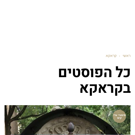
ראשי
›
קראקא
כל הפוסטים
ב
קראקא
סיפורי צדי
קים