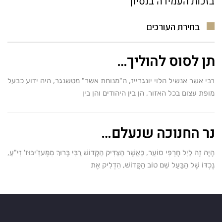
בזכות העמידה בנסיון
בחירת העורכים
תן לסוס להוליך…
רבי אשר אנשיל הלוי יונגרייז, ה"מנוחת אשר" מטשנגר, היה ידוע כבעל
מופת עצום בכל האזור, הן בין היהודים והן בין
נר החנוכה שנעלם…
הָיָה זֶה לַיִל חָרְפִּי סוֹעֵר, כַּאֲשֶׁר הַצַּדִּיק הַקָּדוֹשׁ רַבִּי בָּרוּךְ מִמֶּעזִ'יבּוּז' זִי"עַ,
נֶכְדּוֹ שֶׁל הַבַּעַל שֵׁם טוֹב הַקָּדוֹשׁ, הִדְלִיק אֶת