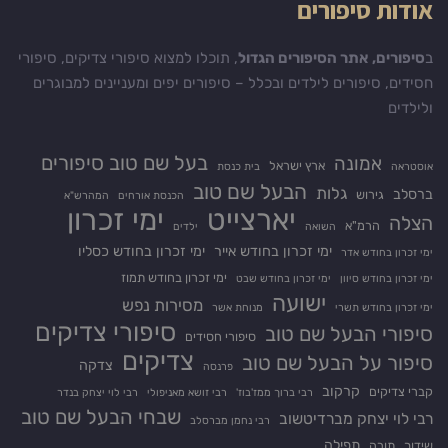
אודות סיפורים
ב
סיפורים, אתר הסיפורים הגדול
, תוכלו למצוא סיפורי צדיקים, סיפורי
חסידים, סיפורים לילדים ובכלל – סיפורים יפים ומעניינים למבוגרים
ולילדים
בעל שם טוב סיפורים
אמונה
ארץ ישראל
אוסטראה
בית כנסת
הבעל שם טוב
גלות
ברסלב
גירוש
הכנסת אורחים
המהרש"א
יארצייט
ימי זכרון
הצלה
הרמ"א
השואה
ילדים
ימי זכרון בחודש אייר
ימי זכרון בחודש כסליו
ימי זכרון בחודש אדר
ימי זכרון בחודש תמוז
ימי זכרון בחודש סיוון
ימי זכרון בחודש שבט
ישועה
מסירות נפש
ימי זכרון בחודש תשרי
מנוחת אשר
סיפורי צדיקים
סיפורי הבעל שם טוב
סיפורי חסידים
צדיקים
סיפור על הבעל שם טוב
צדקה
פרנסה
קרקוב
קברי צדיקים
רבי ברוך ממז'בוז'
רבי זושא מאניפולי
רבי לוי יצחק בנדר
שבחי הבעל שם טוב
רבי לוי יצחק מברדיטשוב
רבי נחמן מברסלב
תפילה
שידוך
תורה