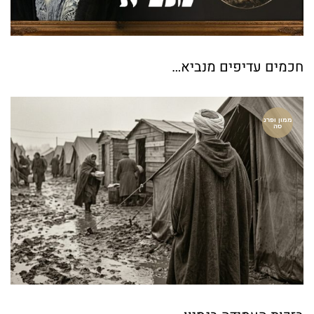
חכמים עדיפים מנביא…
ממון ופרנ
סה