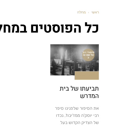
ראשי
›
מחלה
כל הפוסטים ב
מחל
סיפורי הב
על שם טו
ב
תגובה אחת
תביעתו של בית
המדרש
את הסיפור שלפנינו סיפר
רבי יוסק'ה ממז'יבוז', נכדו
של הצדיק הקדוש בעל