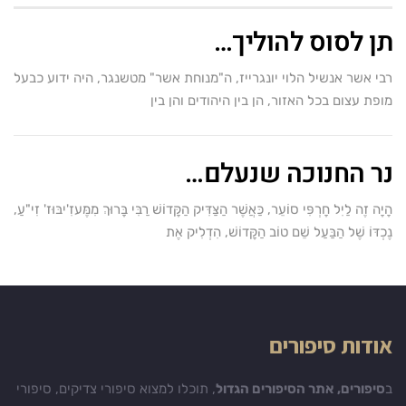
תן לסוס להוליך…
רבי אשר אנשיל הלוי יונגרייז, ה"מנוחת אשר" מטשנגר, היה ידוע כבעל
מופת עצום בכל האזור, הן בין היהודים והן בין
נר החנוכה שנעלם…
הָיָה זֶה לַיִל חָרְפִּי סוֹעֵר, כַּאֲשֶׁר הַצַּדִּיק הַקָּדוֹשׁ רַבִּי בָּרוּךְ מִמֶּעזִ'יבּוּז' זִי"עַ,
נֶכְדּוֹ שֶׁל הַבַּעַל שֵׁם טוֹב הַקָּדוֹשׁ, הִדְלִיק אֶת
אודות סיפורים
ב
סיפורים, אתר הסיפורים הגדול
, תוכלו למצוא סיפורי צדיקים, סיפורי