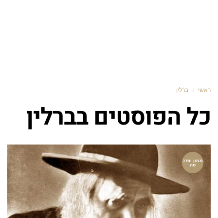
ראשי
›
ברלין
כל הפוסטים ב
ברלין
ממון ופרנ
סה