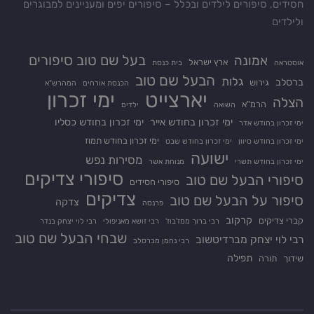
חסידים, סיפורים לילדים ובכלל – סיפורים יפים ומעניינים למבוגרים
ולילדים
בעל שם טוב סיפורים
אמונה
ארץ ישראל
אוסטראה
בית כנסת
הבעל שם טוב
גלות
ברסלב
גירוש
הכנסת אורחים
המהרש"א
יארצייט
ימי זכרון
הצלה
הרמ"א
השואה
ילדים
ימי זכרון בחודש אייר
ימי זכרון בחודש כסליו
ימי זכרון בחודש אדר
ימי זכרון בחודש תמוז
ימי זכרון בחודש סיוון
ימי זכרון בחודש שבט
ישועה
מסירות נפש
ימי זכרון בחודש תשרי
מנוחת אשר
סיפורי צדיקים
סיפורי הבעל שם טוב
סיפורי חסידים
צדיקים
סיפור על הבעל שם טוב
צדקה
פרנסה
קרקוב
קברי צדיקים
רבי ברוך ממז'בוז'
רבי זושא מאניפולי
רבי לוי יצחק בנדר
שבחי הבעל שם טוב
רבי לוי יצחק מברדיטשוב
רבי נחמן מברסלב
תפילה
שידוך
תורה