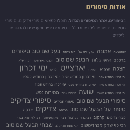
אודות סיפורים
ב
סיפורים, אתר הסיפורים הגדול
, תוכלו למצוא סיפורי צדיקים, סיפורי
חסידים, סיפורים לילדים ובכלל – סיפורים יפים ומעניינים למבוגרים
ולילדים
בעל שם טוב סיפורים
אמונה
ארץ ישראל
אוסטראה
בית כנסת
הבעל שם טוב
גלות
ברסלב
גירוש
הכנסת אורחים
המהרש"א
יארצייט
ימי זכרון
הצלה
הרמ"א
השואה
ילדים
ימי זכרון בחודש אייר
ימי זכרון בחודש כסליו
ימי זכרון בחודש אדר
ימי זכרון בחודש תמוז
ימי זכרון בחודש סיוון
ימי זכרון בחודש שבט
ישועה
מסירות נפש
ימי זכרון בחודש תשרי
מנוחת אשר
סיפורי צדיקים
סיפורי הבעל שם טוב
סיפורי חסידים
צדיקים
סיפור על הבעל שם טוב
צדקה
פרנסה
קרקוב
קברי צדיקים
רבי ברוך ממז'בוז'
רבי זושא מאניפולי
רבי לוי יצחק בנדר
שבחי הבעל שם טוב
רבי לוי יצחק מברדיטשוב
רבי נחמן מברסלב