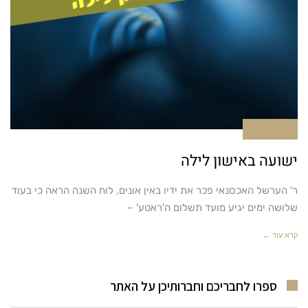
אין תגובות
ישועה באישון לילה
ר' הערשל האכסנאי פכר את ידיו באין אונים, לוח השנה הראה כי בעוד
שלושה ימים יגיע מועד תשלום ה'ראטע' –
קרא עוד ←
ספרו לחבריכם וחברותיכן על האתר