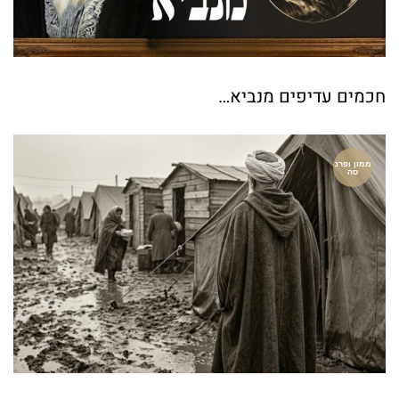
חכמים עדיפים מנביא…
ממון ופרנ
סה