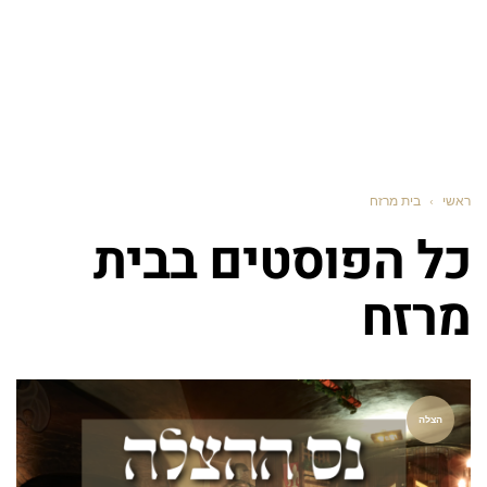
ראשי
›
בית מרזח
כל הפוסטים ב
בית
מרזח
הצלה