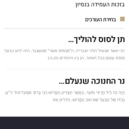
בזכות העמידה בנסיון
בחירת העורכים
תן לסוס להוליך…
רבי אשר אנשיל הלוי יונגרייז, ה"מנוחת אשר" מטשנגר, היה ידוע כבעל
מופת עצום בכל האזור, הן בין היהודים והן בין
נר החנוכה שנעלם…
הָיָה זֶה לַיִל חָרְפִּי סוֹעֵר, כַּאֲשֶׁר הַצַּדִּיק הַקָּדוֹשׁ רַבִּי בָּרוּךְ מִמֶּעזִ'יבּוּז' זִי"עַ,
נֶכְדּוֹ שֶׁל הַבַּעַל שֵׁם טוֹב הַקָּדוֹשׁ, הִדְלִיק אֶת