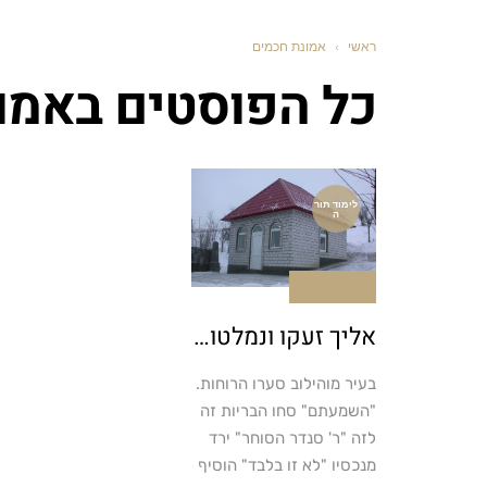
ראשי
›
אמונת חכמים
כל הפוסטים ב
אמו
לימוד תור
ה
אין תגובות
אליך זעקו ונמלטו…
בעיר מוהילוב סערו הרוחות.
"השמעתם" סחו הבריות זה
לזה "ר' סנדר הסוחר" ירד
מנכסיו "לא זו בלבד" הוסיף