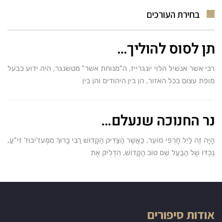
בחירת העורכים
תן לסוס להוליך…
רבי אשר אנשיל הלוי יונגרייז, ה"מנוחת אשר" מטשנגר, היה ידוע כבעל
מופת עצום בכל האזור, הן בין היהודים והן בין
נר החנוכה שנעלם…
הָיָה זֶה לַיִל חָרְפִּי סוֹעֵר, כַּאֲשֶׁר הַצַּדִּיק הַקָּדוֹשׁ רַבִּי בָּרוּךְ מִמֶּעזִ'יבּוּז' זִי"עַ,
נֶכְדּוֹ שֶׁל הַבַּעַל שֵׁם טוֹב הַקָּדוֹשׁ, הִדְלִיק אֶת
אודות סיפורים