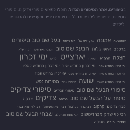
ב
סיפורים, אתר הסיפורים הגדול
, תוכלו למצוא סיפורי צדיקים, סיפורי
חסידים, סיפורים לילדים ובכלל – סיפורים יפים ומעניינים למבוגרים
ולילדים
בעל שם טוב סיפורים
אמונה
ארץ ישראל
אוסטראה
בית כנסת
הבעל שם טוב
גלות
ברסלב
גירוש
הכנסת אורחים
המהרש"א
יארצייט
ימי זכרון
הצלה
הרמ"א
השואה
ילדים
ימי זכרון בחודש אייר
ימי זכרון בחודש כסליו
ימי זכרון בחודש אדר
ימי זכרון בחודש תמוז
ימי זכרון בחודש סיוון
ימי זכרון בחודש שבט
ישועה
מסירות נפש
ימי זכרון בחודש תשרי
מנוחת אשר
סיפורי צדיקים
סיפורי הבעל שם טוב
סיפורי חסידים
צדיקים
סיפור על הבעל שם טוב
צדקה
פרנסה
קרקוב
קברי צדיקים
רבי ברוך ממז'בוז'
רבי זושא מאניפולי
רבי לוי יצחק בנדר
שבחי הבעל שם טוב
רבי לוי יצחק מברדיטשוב
רבי נחמן מברסלב
תפילה
שידוך
תורה