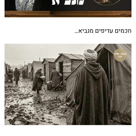
חכמים עדיפים מנביא…
ממון ופרנ
סה