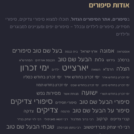
אודות סיפורים
ב
סיפורים, אתר הסיפורים הגדול
, תוכלו למצוא סיפורי צדיקים, סיפורי
חסידים, סיפורים לילדים ובכלל – סיפורים יפים ומעניינים למבוגרים
ולילדים
בעל שם טוב סיפורים
אמונה
ארץ ישראל
אוסטראה
בית כנסת
הבעל שם טוב
גלות
ברסלב
גירוש
הכנסת אורחים
המהרש"א
יארצייט
ימי זכרון
הצלה
הרמ"א
השואה
ילדים
ימי זכרון בחודש אייר
ימי זכרון בחודש כסליו
ימי זכרון בחודש אדר
ימי זכרון בחודש תמוז
ימי זכרון בחודש סיוון
ימי זכרון בחודש שבט
ישועה
מסירות נפש
ימי זכרון בחודש תשרי
מנוחת אשר
סיפורי צדיקים
סיפורי הבעל שם טוב
סיפורי חסידים
צדיקים
סיפור על הבעל שם טוב
צדקה
פרנסה
קרקוב
קברי צדיקים
רבי ברוך ממז'בוז'
רבי זושא מאניפולי
רבי לוי יצחק בנדר
שבחי הבעל שם טוב
רבי לוי יצחק מברדיטשוב
רבי נחמן מברסלב