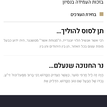
בזכות העמידה בנסיון
בחירת העורכים
תן לסוס להוליך…
רבי אשר אנשיל הלוי יונגרייז, ה"מנוחת אשר" מטשנגר, היה ידוע כבעל
מופת עצום בכל האזור, הן בין היהודים והן בין
נר החנוכה שנעלם…
הָיָה זֶה לַיִל חָרְפִּי סוֹעֵר, כַּאֲשֶׁר הַצַּדִּיק הַקָּדוֹשׁ רַבִּי בָּרוּךְ מִמֶּעזִ'יבּוּז' זִי"עַ,
נֶכְדּוֹ שֶׁל הַבַּעַל שֵׁם טוֹב הַקָּדוֹשׁ, הִדְלִיק אֶת