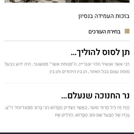
בזכות העמידה בנסיון
בחירת העורכים
תן לסוס להוליך…
רבי אשר אנשיל הלוי יונגרייז, ה"מנוחת אשר" מטשנגר, היה ידוע כבעל
מופת עצום בכל האזור, הן בין היהודים והן בין
נר החנוכה שנעלם…
הָיָה זֶה לַיִל חָרְפִּי סוֹעֵר, כַּאֲשֶׁר הַצַּדִּיק הַקָּדוֹשׁ רַבִּי בָּרוּךְ מִמֶּעזִ'יבּוּז' זִי"עַ,
נֶכְדּוֹ שֶׁל הַבַּעַל שֵׁם טוֹב הַקָּדוֹשׁ, הִדְלִיק אֶת