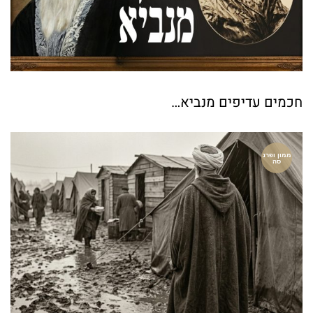
חכמים עדיפים מנביא…
ממון ופרנ
סה