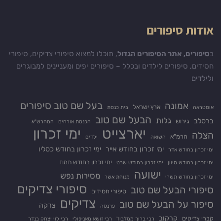
אודות סיפורים
ב
סיפורים, אתר הסיפורים הגדול
, תוכלו למצוא סיפורי צדיקים, סיפורי
חסידים, סיפורים לילדים ובכלל – סיפורים יפים ומעניינים למבוגרים
ולילדים
בעל שם טוב סיפורים
אמונה
ארץ ישראל
אוסטראה
בית כנסת
הבעל שם טוב
גלות
ברסלב
גירוש
הכנסת אורחים
המהרש"א
יארצייט
ימי זכרון
הצלה
הרמ"א
השואה
ילדים
ימי זכרון בחודש אייר
ימי זכרון בחודש כסליו
ימי זכרון בחודש אדר
ימי זכרון בחודש תמוז
ימי זכרון בחודש סיוון
ימי זכרון בחודש שבט
ישועה
מסירות נפש
ימי זכרון בחודש תשרי
מנוחת אשר
סיפורי צדיקים
סיפורי הבעל שם טוב
סיפורי חסידים
צדיקים
סיפור על הבעל שם טוב
צדקה
פרנסה
קרקוב
קברי צדיקים
רבי ברוך ממז'בוז'
רבי זושא מאניפולי
רבי לוי יצחק בנדר