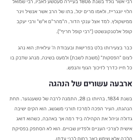
רבי אשר נולד בשנת 1806 בעיירה סעטשע לאביו, רבי שמואל
הלוי יונגרייז, ולאמו מרים יטל, בתו של הרב אשר אנשיל וינר
ממישקולץ. למד אצל ענקי הדור, ה"מהר"ם א"ש" ורבי יעקב
קופל אלטנקונשטט ("רבי קופל חריף").
כבר בצעירותו בלט בפרישות ובעבודת ה' עילאית; הוא נהג
לצום "הפסקות" (משבת לשבת) ולמעט בשינה, מנהג שדבק בו
כל חייו כדרך לזיכוך הגוף והנפש.
ארבעה עשורים של הנהגה
בשנת 1834, בהיותו בן 28, התמנה לרבה של טשענגער. תחת
הנהגתו, העיר הפכה למרכז תורני משגשג. הוא הקים ישיבה
גדולה וניהל את הקהילה ביד רמה אך באהבה, כשהוא דואג
אישית לצרכי העניים ולפדיון שבויים. הוא לא הסתפק בפסיקת
הלכה אלא שימש כאב רחום לבני עדתו.