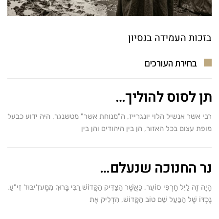
בזכות העמידה בנסיון
בחירת העורכים
תן לסוס להוליך…
רבי אשר אנשיל הלוי יונגרייז, ה"מנוחת אשר" מטשנגר, היה ידוע כבעל
מופת עצום בכל האזור, הן בין היהודים והן בין
נר החנוכה שנעלם…
הָיָה זֶה לַיִל חָרְפִּי סוֹעֵר, כַּאֲשֶׁר הַצַּדִּיק הַקָּדוֹשׁ רַבִּי בָּרוּךְ מִמֶּעזִ'יבּוּז' זִי"עַ,
נֶכְדּוֹ שֶׁל הַבַּעַל שֵׁם טוֹב הַקָּדוֹשׁ, הִדְלִיק אֶת