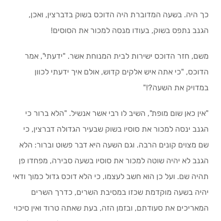
כך היה. בשעה המדוברת היה הדוכס בשוק בדברצין, ואכן,
הגנב נתפס בשוק, בעודו מנסה למכור את הסוסים!
משם, חזר הדוכס ישירות לבית המנוחת אשר. "ידעתי", אמר
הדוכס, "כי אתה איש אלקים קדוש, אולם איך ידעתי לכוון
במדויק את השעה?!"
"אין כאן שום מופת", השיב לו רבי אשר אנשיל. "הלא ברור כי
הגנב ינסה למכור את סוסיו בשוק שבעיר הגדולה דברצין, כי
שם מצוים קונים הרבה. וגם השעה היא דבר פשוט וברור: הלא
הגנב לא יהיה שוטה למכור את סוסיו בשעה סבירה, מפחדו פן
תהיה שם. ועל כן הוא חשב לעצמו, כי הלא דוכס גדול כמוך ודאי
יהיה בשעה מוקדמת שכזו במסיבת השרים, כדרך השרים
המאריכים את סעודתם, ובזמן הזה, בעת שאתה טרוד ואין סיכוי