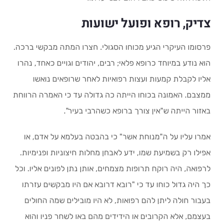
צדיק, רופא ופועל ישועות
פרסומו העיקרי הגיע מכוחו הסגולי. חצרו המתה מבקשי ברכה.
הוא נודע במיוחד כרופא פלאי; רבים, יהודים וגויים כאחד, נהרו
אליו לקבלת קמעות ועצות רפואיות לאחר שרופאים נואשו
ממצבם. האמונה בכוחו הייתה כה גדולה עד כי האמרה הרווחת
באזור הייתה ש"אין צורך ברופא כשהרבי בעיר".
אמרו עליו על ה"מנוחת אשר" כי בהבטה בעלמא על אדם, או
אפילו רק בשמיעת שמו, ידע לאבחן מחלות חיצוניות ופנימיות.
לרפואה, היה רוקח תרופות מצמחים, אותן נתן לפונים אליו. וכל
כך היה גדול כוחו עד כי "רובא דרובא אם היו מבקשים עזרתו
בעבור חולה ליתן להם רפואות, לא היו מובילים שמה החולים
בעצמם, אלא הקרובים או הידידים מהם באו לשחר פניו והוא