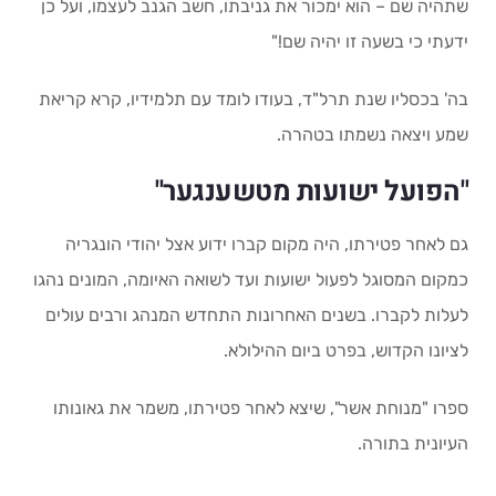
שתהיה שם – הוא ימכור את גניבתו, חשב הגנב לעצמו, ועל כן
ידעתי כי בשעה זו יהיה שם!"
בה' בכסליו שנת תרל"ד, בעודו לומד עם תלמידיו, קרא קריאת
שמע ויצאה נשמתו בטהרה.
"הפועל ישועות מטשענגער"
גם לאחר פטירתו, היה מקום קברו ידוע אצל יהודי הונגריה
כמקום המסוגל לפעול ישועות ועד לשואה האיומה, המונים נהגו
לעלות לקברו. בשנים האחרונות התחדש המנהג ורבים עולים
לציונו הקדוש, בפרט ביום ההילולא.
ספרו "מנוחת אשר", שיצא לאחר פטירתו, משמר את גאונותו
העיונית בתורה.