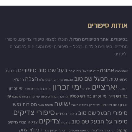
אודות סיפורים
ב
סיפורים, אתר הסיפורים הגדול
, תוכלו למצוא סיפורי צדיקים, סיפורי
חסידים, סיפורים לילדים ובכלל – סיפורים יפים ומעניינים למבוגרים
ולילדים
בעל שם טוב סיפורים
אמונה
ברסלב
ארץ ישראל
אוסטראה
בית כנסת
הבעל שם טוב
הצלה
גלות
גירוש
הרמ"א
הכנסת אורחים
המהרש"א
יארצייט
ימי זכרון
ימי זכרון
השואה
ילדים
ימי זכרון בחודש אדר
בחודש אייר
ימי זכרון בחודש כסליו
ימי
ימי זכרון בחודש סיוון
ימי זכרון בחודש שבט
ישועה
מסירות נפש
זכרון בחודש תמוז
ימי זכרון בחודש תשרי
מנוחת אשר
סיפורי צדיקים
סיפורי הבעל שם טוב
סיפורי חסידים
צדיקים
סיפור על הבעל שם טוב
צדקה
קברי צדיקים
פרנסה
רבי לוי יצחק
קרקוב
רבי ברוך ממז'בוז'
רבי זושא מאניפולי
רבי לוי יצחק בנדר