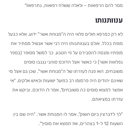
מסר להם הרפואות – ולאלה ששלח רפואות, נתרפאו!"
ענוותנותו
לא רק כמרפא חולים פלאי היה ה"מנוחת אשר" ידוע, אלא כבעל
מופת בכלל. אולם בענוותנותו היה רבי אשר אנשיל מסתיר את
מופתיו ומנסה להסבירם על פי הטבע. כך למשל מסופר (בספר
נפלאות אשר) כי כאשר אצל הדוכס סוהני נגנבו סוסים
משובחים, הוא פנה לעזרתו של ה"מנוחת אשר", שכן גם אצל מי
שאינם יהודים היה פרסומו רב כפועל ישועות וכאיש אלקים. "אי
אפשר למצוא סוסים כה משובחים", אמר לו הדוכס, וביקש את
עזרתו במציאתם.
"לך לדברצין ביום השוק", אמר לו המנוחת אשר, "היה שם בין
השעות 12 ל-1 בצהרים, ואז תמצא את סוסיך".