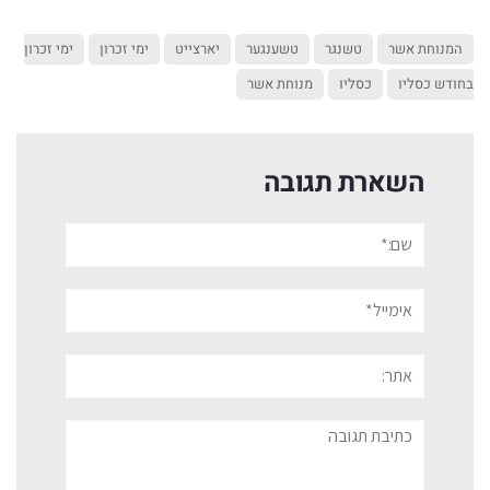
המנוחת אשר
טשנגר
טשענגער
יארצייט
ימי זכרון
ימי זכרון
בחודש כסליו
כסליו
מנוחת אשר
השארת תגובה
שם:*
אימייל*
אתר:
תגובה