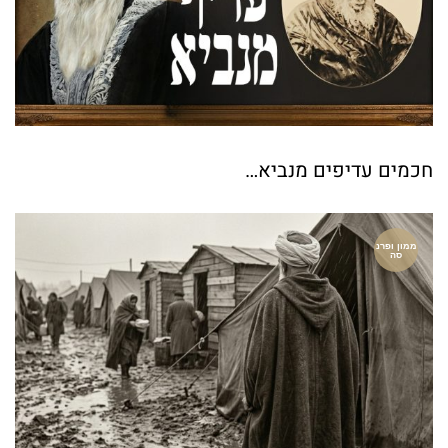
חכמים עדיפים מנביא…
ממון ופרנ
סה