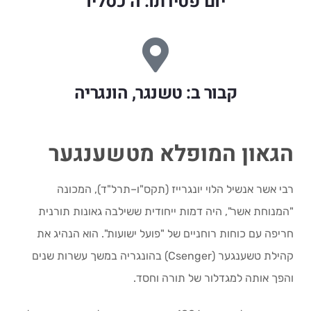
יום פטירתו: ה כסליו
קבור ב: טשנגר, הונגריה
הגאון המופלא מטשענגער
רבי אשר אנשיל הלוי יונגרייז (תקס"ו–תרל"ד), המכונה
"המנוחת אשר", היה דמות ייחודית ששילבה גאונות תורנית
חריפה עם כוחות רוחניים של "פועל ישועות". הוא הנהיג את
קהילת טשענגער (Csenger) בהונגריה במשך עשרות שנים
והפך אותה למגדלור של תורה וחסד.