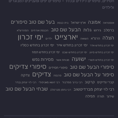
חסידים, סיפורים לילדים ובכלל – סיפורים יפים ומעניינים למבוגרים
ולילדים
בעל שם טוב סיפורים
אמונה
ארץ ישראל
אוסטראה
בית כנסת
הבעל שם טוב
גלות
ברסלב
גירוש
הכנסת אורחים
המהרש"א
יארצייט
ימי זכרון
הצלה
הרמ"א
השואה
ילדים
ימי זכרון בחודש אייר
ימי זכרון בחודש כסליו
ימי זכרון בחודש אדר
ימי זכרון בחודש תמוז
ימי זכרון בחודש סיוון
ימי זכרון בחודש שבט
ישועה
מסירות נפש
ימי זכרון בחודש תשרי
מנוחת אשר
סיפורי צדיקים
סיפורי הבעל שם טוב
סיפורי חסידים
צדיקים
סיפור על הבעל שם טוב
צדקה
פרנסה
קרקוב
קברי צדיקים
רבי ברוך ממז'בוז'
רבי זושא מאניפולי
רבי לוי יצחק בנדר
שבחי הבעל שם טוב
רבי לוי יצחק מברדיטשוב
רבי נחמן מברסלב
תפילה
שידוך
תורה