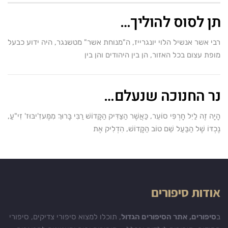
תן לסוס להוליך…
רבי אשר אנשיל הלוי יונגרייז, ה"מנוחת אשר" מטשנגר, היה ידוע כבעל
מופת עצום בכל האזור, הן בין היהודים והן בין
נר החנוכה שנעלם…
הָיָה זֶה לַיִל חָרְפִּי סוֹעֵר, כַּאֲשֶׁר הַצַּדִּיק הַקָּדוֹשׁ רַבִּי בָּרוּךְ מִמֶּעזִ'יבּוּז' זִי"עַ,
נֶכְדּוֹ שֶׁל הַבַּעַל שֵׁם טוֹב הַקָּדוֹשׁ, הִדְלִיק אֶת
אודות סיפורים
ב
סיפורים, אתר הסיפורים הגדול
, תוכלו למצוא סיפורי צדיקים, סיפורי