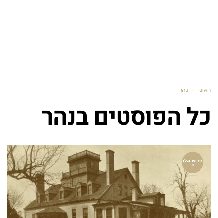
ראשי
›
נהר
כל הפוסטים ב
נהר
גירוש וגלו
ת