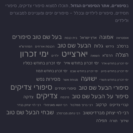
ב
סיפורים, אתר הסיפורים הגדול
, תוכלו למצוא סיפורי צדיקים, סיפורי
חסידים, סיפורים לילדים ובכלל – סיפורים יפים ומעניינים למבוגרים
ולילדים
בעל שם טוב סיפורים
אמונה
ארץ ישראל
אוסטראה
בית כנסת
הבעל שם טוב
גלות
ברסלב
גירוש
הכנסת אורחים
המהרש"א
יארצייט
ימי זכרון
הצלה
הרמ"א
השואה
ילדים
ימי זכרון בחודש אייר
ימי זכרון בחודש כסליו
ימי זכרון בחודש אדר
ימי זכרון בחודש תמוז
ימי זכרון בחודש סיוון
ימי זכרון בחודש שבט
ישועה
מסירות נפש
ימי זכרון בחודש תשרי
מנוחת אשר
סיפורי צדיקים
סיפורי הבעל שם טוב
סיפורי חסידים
צדיקים
סיפור על הבעל שם טוב
צדקה
פרנסה
קרקוב
קברי צדיקים
רבי ברוך ממז'בוז'
רבי זושא מאניפולי
רבי לוי יצחק בנדר
שבחי הבעל שם טוב
רבי לוי יצחק מברדיטשוב
רבי נחמן מברסלב
תפילה
שידוך
תורה