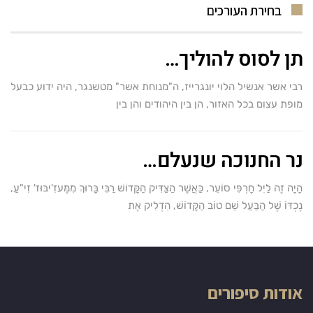
בחירת העורכים
תן לסוס להוליך…
רבי אשר אנשיל הלוי יונגרייז, ה"מנוחת אשר" מטשנגר, היה ידוע כבעל
מופת עצום בכל האזור, הן בין היהודים והן בין
נר החנוכה שנעלם…
הָיָה זֶה לַיִל חָרְפִּי סוֹעֵר, כַּאֲשֶׁר הַצַּדִּיק הַקָּדוֹשׁ רַבִּי בָּרוּךְ מִמֶּעזִ'יבּוּז' זִי"עַ,
נֶכְדּוֹ שֶׁל הַבַּעַל שֵׁם טוֹב הַקָּדוֹשׁ, הִדְלִיק אֶת
אודות סיפורים