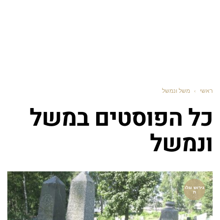
ראשי
›
משל ונמשל
כל הפוסטים ב
משל
ונמשל
גירוש וגלו
ת