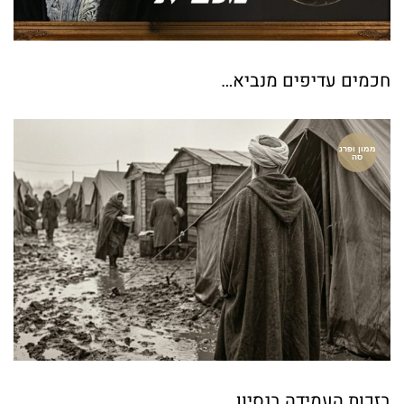
חכמים עדיפים מנביא…
ממון ופרנ
סה
בזכות העמידה בנסיון