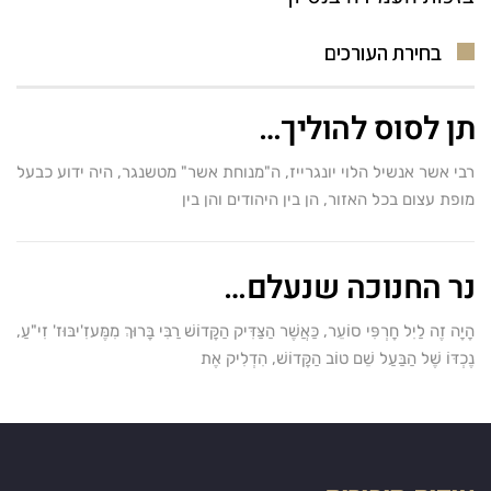
בחירת העורכים
תן לסוס להוליך…
רבי אשר אנשיל הלוי יונגרייז, ה"מנוחת אשר" מטשנגר, היה ידוע כבעל
מופת עצום בכל האזור, הן בין היהודים והן בין
נר החנוכה שנעלם…
הָיָה זֶה לַיִל חָרְפִּי סוֹעֵר, כַּאֲשֶׁר הַצַּדִּיק הַקָּדוֹשׁ רַבִּי בָּרוּךְ מִמֶּעזִ'יבּוּז' זִי"עַ,
נֶכְדּוֹ שֶׁל הַבַּעַל שֵׁם טוֹב הַקָּדוֹשׁ, הִדְלִיק אֶת