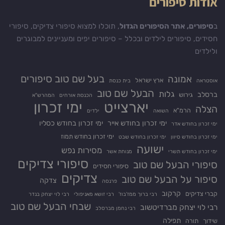
אודות סיפורים
ב
סיפורים, אתר הסיפורים הגדול
, תוכלו למצוא סיפורי צדיקים, סיפורי
חסידים, סיפורים לילדים ובכלל – סיפורים יפים ומעניינים למבוגרים
ולילדים
בעל שם טוב סיפורים
אמונה
ארץ ישראל
אוסטראה
בית כנסת
הבעל שם טוב
גלות
ברסלב
גירוש
הכנסת אורחים
המהרש"א
יארצייט
ימי זכרון
הצלה
הרמ"א
השואה
ילדים
ימי זכרון בחודש אייר
ימי זכרון בחודש כסליו
ימי זכרון בחודש אדר
ימי זכרון בחודש תמוז
ימי זכרון בחודש סיוון
ימי זכרון בחודש שבט
ישועה
מסירות נפש
ימי זכרון בחודש תשרי
מנוחת אשר
סיפורי צדיקים
סיפורי הבעל שם טוב
סיפורי חסידים
צדיקים
סיפור על הבעל שם טוב
צדקה
פרנסה
קרקוב
קברי צדיקים
רבי ברוך ממז'בוז'
רבי זושא מאניפולי
רבי לוי יצחק בנדר
שבחי הבעל שם טוב
רבי לוי יצחק מברדיטשוב
רבי נחמן מברסלב
תפילה
שידוך
תורה