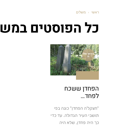
ראשי
›
משלים
כל הפוסטים ב
משל
גירוש וגלו
ת
אין תגובות
הפחדן ששכח
לפחד…
"חצקל'ה הפחדן" כונה בפי
תושבי העיר הגדולה. עד כדי
כך היה פחדן, שלא היה