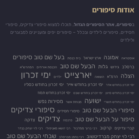
אודות סיפורים
ב
סיפורים, אתר הסיפורים הגדול
, תוכלו למצוא סיפורי צדיקים, סיפורי
חסידים, סיפורים לילדים ובכלל – סיפורים יפים ומעניינים למבוגרים
ולילדים
בעל שם טוב סיפורים
אמונה
ארץ ישראל
אוסטראה
בית כנסת
הבעל שם טוב
גלות
ברסלב
גירוש
הכנסת אורחים
המהרש"א
יארצייט
ימי זכרון
הצלה
הרמ"א
השואה
ילדים
ימי זכרון בחודש אייר
ימי זכרון בחודש כסליו
ימי זכרון בחודש אדר
ימי זכרון בחודש תמוז
ימי זכרון בחודש סיוון
ימי זכרון בחודש שבט
ישועה
מסירות נפש
ימי זכרון בחודש תשרי
מנוחת אשר
סיפורי צדיקים
סיפורי הבעל שם טוב
סיפורי חסידים
צדיקים
סיפור על הבעל שם טוב
צדקה
פרנסה
קרקוב
קברי צדיקים
רבי ברוך ממז'בוז'
רבי זושא מאניפולי
רבי לוי יצחק בנדר
שבחי הבעל שם טוב
רבי לוי יצחק מברדיטשוב
רבי נחמן מברסלב