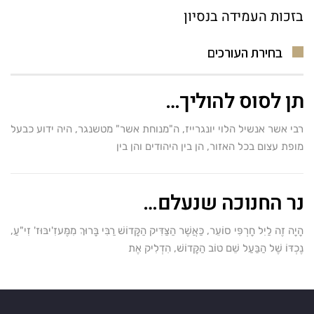
בזכות העמידה בנסיון
בחירת העורכים
תן לסוס להוליך…
רבי אשר אנשיל הלוי יונגרייז, ה"מנוחת אשר" מטשנגר, היה ידוע כבעל
מופת עצום בכל האזור, הן בין היהודים והן בין
נר החנוכה שנעלם…
הָיָה זֶה לַיִל חָרְפִּי סוֹעֵר, כַּאֲשֶׁר הַצַּדִּיק הַקָּדוֹשׁ רַבִּי בָּרוּךְ מִמֶּעזִ'יבּוּז' זִי"עַ,
נֶכְדּוֹ שֶׁל הַבַּעַל שֵׁם טוֹב הַקָּדוֹשׁ, הִדְלִיק אֶת