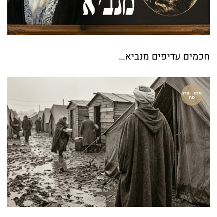
חכמים עדיפים מנביא…
ממון ופרנ
סה