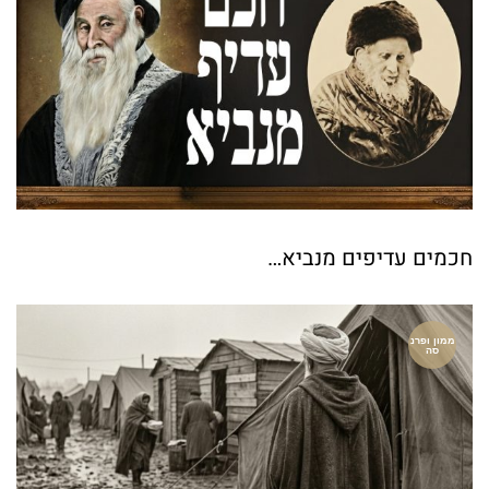
חכמים עדיפים מנביא…
ממון ופרנ
סה