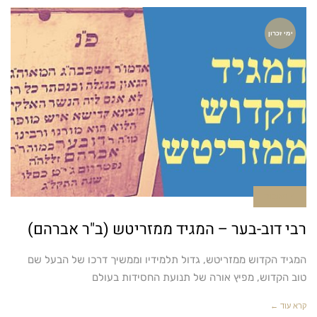
ימי זכרון
4 תגובות
רבי דוב-בער – המגיד ממזריטש (ב"ר אברהם)
המגיד הקדוש ממזריטש, גדול תלמידיו וממשיך דרכו של הבעל שם
טוב הקדוש, מפיץ אורה של תנועת החסידות בעולם
קרא עוד ←