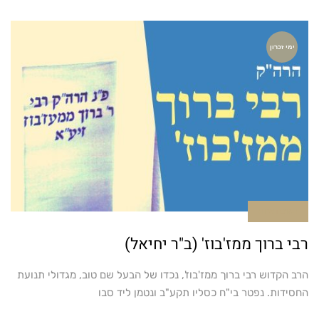
ימי זכרון
תגובה אחת
רבי ברוך ממז'בוז' (ב"ר יחיאל)
הרב הקדוש רבי ברוך ממז'בוז', נכדו של הבעל שם טוב, מגדולי תנועת
החסידות. נפטר בי"ח כסליו תקע"ב ונטמן ליד סבו