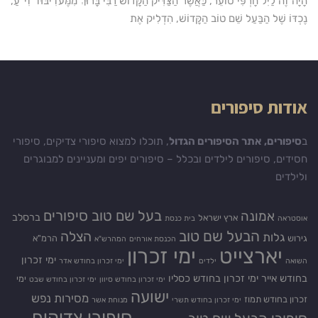
הָיָה זֶה לַיִל חָרְפִּי סוֹעֵר, כַּאֲשֶׁר הַצַּדִּיק הַקָּדוֹשׁ רַבִּי בָּרוּךְ מִמֶּעזִ'יבּוּז' זִי"עַ,
נֶכְדּוֹ שֶׁל הַבַּעַל שֵׁם טוֹב הַקָּדוֹשׁ, הִדְלִיק אֶת
אודות סיפורים
ב
סיפורים, אתר הסיפורים הגדול
, תוכלו למצוא סיפורי צדיקים, סיפורי
חסידים, סיפורים לילדים ובכלל – סיפורים יפים ומעניינים למבוגרים
ולילדים
בעל שם טוב סיפורים
אמונה
ברסלב
ארץ ישראל
אוסטראה
בית כנסת
הבעל שם טוב
הצלה
גלות
גירוש
הרמ"א
הכנסת אורחים
המהרש"א
יארצייט
ימי זכרון
ימי זכרון
השואה
ילדים
ימי זכרון בחודש אדר
בחודש אייר
ימי זכרון בחודש כסליו
ימי
ימי זכרון בחודש סיוון
ימי זכרון בחודש שבט
ישועה
מסירות נפש
זכרון בחודש תמוז
ימי זכרון בחודש תשרי
מנוחת אשר
סיפורי צדיקים