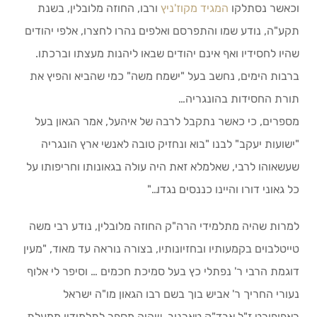
וכאשר נסתלקו
המגיד מקוז'ניץ
ורבו, החוזה מלובלין, בשנת
תקע"ה, נודע שמו והתפרסם ואלפים נהרו לחצרו, אלפי יהודים
שהיו לחסידיו ואף אינם יהודים שבאו ליהנות מעצתו וברכתו.
ברבות הימים, נחשב בעל "ישמח משה" כמי שהביא והפיץ את
תורת החסידות בהונגריה…
מספרים, כי כאשר נתקבל לרבה של איהעל, אמר הגאון בעל
"ישועות יעקב" לבנו "בוא ונחזיק טובה לאנשי ארץ הונגריה
שעשאוהו לרבי, שאלמלא זאת היה עולה בגאונותו וחריפותו על
כל גאוני דורו והיינו כננסים נגדו…"
למרות שהיה מתלמידי הרה"ק החוזה מלובלין, נודע רבי משה
טייטלבוים בקמעותיו ובחזיונותיו, בצורה נוראה עד מאוד, "מעין
דוגמת הרבי ר' נפתלי כץ בעל סמיכת חכמים … וסיפר לי אלוף
נעורי החריך ר' אביש בוך בשם רבו הגאון מו"ה ישראל
ראפופורט ז"ל אבד"ק טארנוב, שהיה מספר לתלמידיו ממעלת