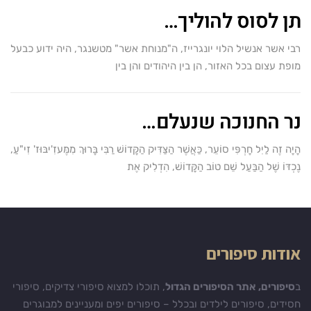
תן לסוס להוליך…
רבי אשר אנשיל הלוי יונגרייז, ה"מנוחת אשר" מטשנגר, היה ידוע כבעל
מופת עצום בכל האזור, הן בין היהודים והן בין
נר החנוכה שנעלם…
הָיָה זֶה לַיִל חָרְפִּי סוֹעֵר, כַּאֲשֶׁר הַצַּדִּיק הַקָּדוֹשׁ רַבִּי בָּרוּךְ מִמֶּעזִ'יבּוּז' זִי"עַ,
נֶכְדּוֹ שֶׁל הַבַּעַל שֵׁם טוֹב הַקָּדוֹשׁ, הִדְלִיק אֶת
אודות סיפורים
ב
סיפורים, אתר הסיפורים הגדול
, תוכלו למצוא סיפורי צדיקים, סיפורי
חסידים, סיפורים לילדים ובכלל – סיפורים יפים ומעניינים למבוגרים