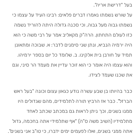
בעל "דרישת אריה".
על שורש נשמתו נאמרו דברים פלאים: רבינו העיד על עצמו כי
נשמתו גבוה מעל גבוה, וכי סכנה גדולה היתה להוריד נשמה
כזו לעולם התחתון. הרה"ק מקאליב אמר על רבי משה כי הוא
היה ירמיה הנביא, ונתן שני סימנים לדבר: א. שבוכה ומתאונן
תמיד על חורבן בית אלקינו. ב. שלומד כל יום בספר ירמיהו.
והוא עצמו היה אומר כי הוא זוכר עדיין את מעמד הר סיני, וגם
את שכנו שעמד לצידו.
כבר בהיותו בן שבע עשרה נודע כגאון עצום וכונה "בעל ראש
הברזל". כבר אז הרביץ תורה לתלמידים, מהם שגדולים היו
ממנו בשנים, וכך ניתן לראות גם במכתב שכתב לאחד
מתלמידיו (השיב משה ס"ה) "אף שתלמידי אתה בחכמה, גדול
אתה ממני בשנים, ואלו לפעמים ימים ידברו, כי טו"ב אני בשנים".