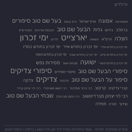
ולילדים
בעל שם טוב סיפורים
אמונה
ארץ ישראל
אוסטראה
בית כנסת
הבעל שם טוב
גלות
ברסלב
גירוש
הכנסת אורחים
המהרש"א
יארצייט
ימי זכרון
הצלה
הרמ"א
השואה
ילדים
ימי זכרון בחודש אייר
ימי זכרון בחודש כסליו
ימי זכרון בחודש אדר
ימי זכרון בחודש תמוז
ימי זכרון בחודש סיוון
ימי זכרון בחודש שבט
ישועה
מסירות נפש
ימי זכרון בחודש תשרי
מנוחת אשר
סיפורי צדיקים
סיפורי הבעל שם טוב
סיפורי חסידים
צדיקים
סיפור על הבעל שם טוב
צדקה
פרנסה
קרקוב
קברי צדיקים
רבי ברוך ממז'בוז'
רבי זושא מאניפולי
רבי לוי יצחק בנדר
שבחי הבעל שם טוב
רבי לוי יצחק מברדיטשוב
רבי נחמן מברסלב
תפילה
שידוך
תורה
אתרים מומלצים:
תפילה
- אוסף התפילות הגדול לכל זמן ולכל נושא |
ברסלב
|
טיסות לאומן