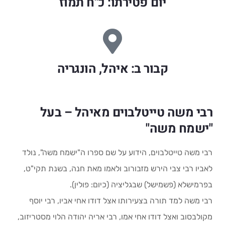
יום פטירתו: כ"ח תמוז
קבור ב: איהל, הונגריה
רבי משה טייטלבוים מאיהל – בעל
"ישמח משה"
רבי משה טייטלבוים, הידוע על שם ספרו ה"ישמח משה", נולד
לאביו רבי צבי הירש מזבורוב ולאמו מאת חנה, בשנת תקי"ט,
בפרמישלא (פשמישל) שבגליציה (כיום: פולין).
רבי משה למד תורה בצעירותו אצל דודו אחי אביו, רבי יוסף
מקולבסוב ואצל דודו אחי אמו, רבי אריה יהודה הלוי מסטריזוב,