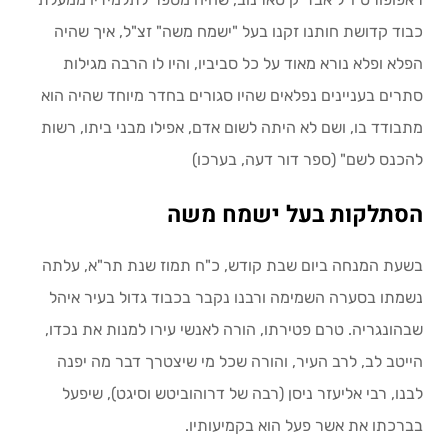
כבוד קדושת חותנו זקנו בעל "ישמח משה" זצ"ל, איך שהיה
הפלא ופלא נורא מאוד על כל סביביו, והיו לו הרבה מגילות
סתרים בעניינים נפלאים שהיו סגורים בחדר מיוחד שהיה הוא
מתבודד בו, ושם לא היתה לשום אדם, אפילו מבני ביתו, רשות
להכנס לשם" (ספר דור דעה, בערכו)
הסתלקות בעל ישמח משה
בשעת המנחה ביום שבת קודש, כ"ח תמוז שנת תר"א, עלתה
נשמתו בסערה השמימה ורבנו נקבר בכבוד גדול בעיר איהל
שבהונגריה. טרם פטירתו, הורה לאנשי עירו למנות את נכדו,
הייטב לב, לרב העיר, והורה שכל מי שיצטרך דבר מה יפנה
לבנו, רבי אליעזר ניסן (רבה של דרוהוביטש וסיגט), שיפעל
בברכתו את אשר פעל הוא בקמיעותיו.