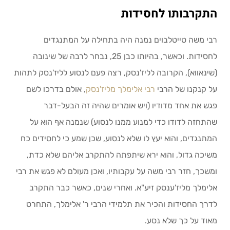
התקרבותו לחסידות
רבי משה טייטלבוים נמנה היה בתחילה על המתנגדים
לחסידות. וכאשר, בהיותו כבן 25, נבחר לרבה של שינובה
(שינאווא), הקרובה לליז'נסק, רצה פעם לנסוע לליז'נסק לתהות
על קנקנו של הרבי
רבי אלימלך מליז'נסק
, אולם בדרכו לשם
פגש את אחד מדודיו (ויש אומרים שהיה זה הבעל-דבר
שהתחזה לדודו כדי למנוע ממנו לנסוע) שנמנה אף הוא על
המתנגדים, והוא יעץ לו שלא לנסוע, שכן שמע כי לחסידים כח
משיכה גדול, והוא ירא שיתפתה להתקרב אליהם שלא כדת,
ומשכך, חזר רבי משה על עקבותיו, ואכן מעולם לא פגש את רבי
אלימלך מליז'ענסק זיע"א. ואחרי שנים, כאשר כבר התקרב
לדרך החסידות והכיר את תלמידי הרבי ר' אלימלך, התחרט
מאוד על כך שלא נסע.