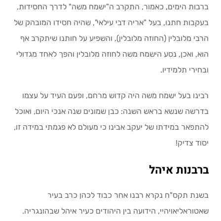
ברבות הימים, כאמור, התקרב ה"ישמח משה" לדרך החסידות,
בעקבות חתנו, בעל "אריה דבי עילאי", שהיה חסידו המובהק של
הרבי מלובלין (החוזה מלובלין), והשפיע על חותנו שיתקרב אף
הוא, ואכן, נסע הישמח משה לחוזה מלובלין והפך לאחד מגדולי
ובחירי תלמידיו.
רבינו בעל ישמח משה היה קדוש מרחם, ופעם העיד על עצמו
בדרשה שנשא בראש השנה: כבן שמונים שנה אנכי היום, ואוכל
להתפאר במידתו של יעקב אבינו כי מעולם לא פגמתי במידה זו,
יסוד צדיק!
ברבנות איהל
בשנת תקס"ח נקרא רבנו אחר כבוד לכהן כרב בעיר
שאטוראליאויהיי, הידועה בין היהודים כעיר איהל שבהונגריה.