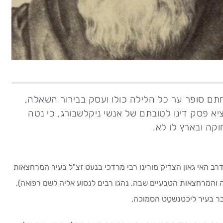
חתם סופר ער כל הלילה כולו ועסק בבירור השאלה,
א פסק דינו לטובתם של אנשי ניקלשבורג, כי נטה
וקה ובארץ לו לא.
רב האי גאון הצדיק מורינו רבי מרדכי בנעט זצ"ל בעיר המרחצאות
והמרחצאות הטבעיים שבה, נהגו רבים לנסוע אליה לשם רפואה),
בר בעיר ליכטנשטַט הסמוכה.