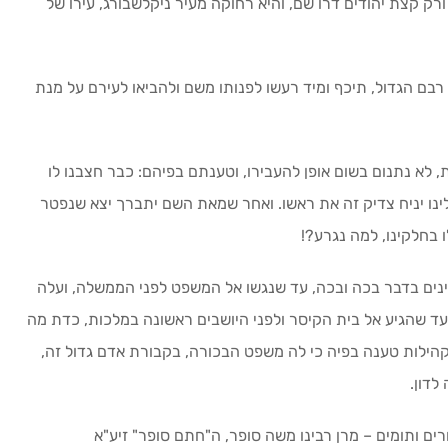
 ורק קצת יהודים דרו שם, והיא רחוקה מעיר ניקלשבורג, עירו של
בם הגדול, תיכף ומיד רעשו לפנותו משם ולהביאו לעירם על מנת
 לא נתנום בשום אופן להעבירו, וטענתם בפיהם: כבר חצבנו לו
עלינו יניח צדיק זה את ראשו. ואחר שמאת השם יתברך יצא שנפטר
ו בחלקינו, למה נגרע?!
דיינים בדבר בכה ובכה, עד שנגשו אל המשפט לפני הממשלה, ועלה
 שהגיע אל בית הקיסר ולפני היושבים ראשונה במלכות, כדת מה
קהילות טענה בפיה כי לה משפט הבכורה, בקבורת אדם גדול זה,
לדון.
ים ותומים – מרן רבינו משה סופר, ה"חתם סופר" זיע"א