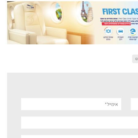
ט
אימייל*