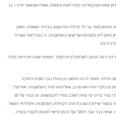
וע ומפורסם במדינה כולה לאות ולמופת, ואמרו שכאשר יורה – כן
יה החתם סופר ער כל הלילה כולו ועסק בבירור השאלה, וחשב
 פסק דינו לטובתם של אנשי ניקלשבורג, כי נטה לומר שצריך
רץ לו לא.
ות דבריו על הכתב לשלחם לבית המלך, חטפתו שינה ותרדמה נפלה
ם הלילה, ויאמר לו בזו הלשון: הן כבודו כבר העלה להלכה
כים בדבר הזה הוא גם כן, שיוליכוהו לעיר ניקלשבורג. ואודיעך",
י נגזר בדיני עד עתה לשכב בעיר ליכטנשטט, וכן נגזר עלי מן
 בקשרי שידוכין עם בת הרב דקהילת ניקלשבורג והפרדתי הקשר.
ועתה כבר עבר הזמן" ועל כן מן הראוי לפנותו ולקברו בעירו,