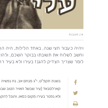
אין תגובות
ויהיה כעבור חצי שנה, באחד הלילות, היה ה
וחשב לשלוח את תשובתו בבוקר השכם, ולהוצי
לומר שצריך הצדיק להגנז בעירו ולא בעיר רח
בשנת תקפ"ט, י"ג מנחם אב, נח נפשיה ד
קארלסבאד (עיר שבשל האויר הטוב שבה 
ולא נפטר בעירו מקום כסאו, והובל להק