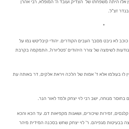
ן אלו היתה משפחתו של הצדיק ועובד ה' המופלא, רבי אהרן
בנדר זצ"ל.
*
 כוכב לא ניבט מסבך העבים הקודרים. יהודי קיבליטש נמו על
ודעות לשימצה של צורר היהודים 'פטליורה', התמקמה בקרבת
ין לו בעולמו אלא ד' אמות של הלכה ויראת אלקים, דר באותה עת
חוסר מנוחה, ישב רבי לוי יצחק ולמד לאור הנר.
לגסים, זמירות שיכורים, ושאגות מקפיאות דם. עד הכא והכא
צה בבעיטות מגפיהם. ר' לוי יצחק שחש בסכנה המידית מיהר